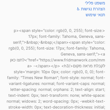
משפט פלילי
הצהרת נגישות ♿
תנאי שימוש
<p><span style="color: rgb(0, 0, 255); font-size:
17px; font-family: Tahoma, Geneva, sans-
serif;">&nbsp;-&nbsp;</span><span style="color:
rgb(0, 0, 255); font-size: 17px; font-family: Tahoma,
Geneva, sans-serif;"><a
href="https://www.fridmanwork.com/mm">לחצו כאן
לקבלת מראה מקום</a> -</span></p> <h3
style='margin: 10px 0px; color: rgb(0, 0, 0); font-
family: "Times New Roman"; font-style: normal; font-
variant-ligatures: normal; font-variant-caps: normal;
letter-spacing: normal; orphans: 2; text-align: start;
text-indent: 0px; text-transform: none; white-space:
normal; widows: 2; word-spacing: 0px; -webkit-text-
stroke-width: 0px; text-decoration-thickness: initial;