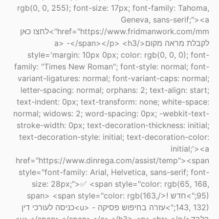
rgb(0, 0, 255); font-size: 17px; font-family: Tahoma,
Geneva, sans-serif;"><a
href="https://www.fridmanwork.com/mm">לחצו כאן
לקבלת מראה מקום</a> -</span></p> <h3
style='margin: 10px 0px; color: rgb(0, 0, 0); font-
family: "Times New Roman"; font-style: normal; font-
variant-ligatures: normal; font-variant-caps: normal;
letter-spacing: normal; orphans: 2; text-align: start;
text-indent: 0px; text-transform: none; white-space:
normal; widows: 2; word-spacing: 0px; -webkit-text-
stroke-width: 0px; text-decoration-thickness: initial;
text-decoration-style: initial; text-decoration-color:
initial;'><a
href="https://www.dinrega.com/assist/temp"><span
style="font-family: Arial, Helvetica, sans-serif; font-
size: 28px;">✅ <span style="color: rgb(65, 168,
95);">חדש !</span> <span style="color: rgb(163,
143, 132);">עזרה בחיפוש פסיקה - <u>כניסה לעורכי דין