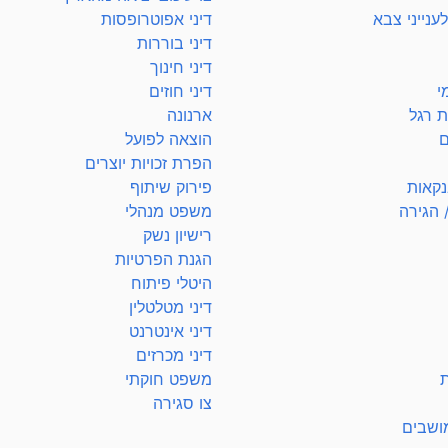
ענייני צבא
דיני אפוטרופסות
דיני בוררות
דיני חינוך
י
דיני חוזים
ת רגל
ארנונה
ם
הוצאה לפועל
הפרת זכויות יוצרים
נקאות
פירוק שיתוף
 הגירה
משפט מנהלי
רישיון נשק
הגנת הפרטיות
היטלי פיתוח
דיני מטלטלין
דיני אינטרנט
דיני מכרזים
ת
משפט חוקתי
צו סגירה
מושבים