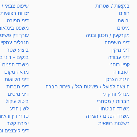
בנקאות / שטרות
שיפוט צבאי / ל
חוזים
זכויות רפואיות
ירושה
דיני ספורט
מיסים
משפט בינלאומ
מקרקעין / תכנון ובניה
עורך דין פשיט
דיני משפחה
הגבלים עסקיי
דיני נזיקין
ביצוע שטר
דיני עבודה
בנקים - דיני ב
קניין רוחני
משרד הפנים /
תעבורה
מראה מקום
הגנת הצרכן
דיני הלוואות
הוצאה לפועל / פשיטת רגל / פירוק חברה
דיני חברות
מנהלי וחוקתי
דיני מיסים
חברות / מסחרי
ביטול עיקול
משרד הביטחון
לשון הרע
משרד הפנים / הגירה
סדרי דין וראיו
רשלנות רפואית
יצירת קשר
דיני קיבוצים ו