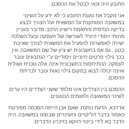
התובע היה זכאי לבטל את ההסכם.
אני מקבל את טענת התובע כי לא ידע על השינוי
במשאבה המותקנת על המשאית ועל הצורך לבצע
בדיקה הנדסית והתאמת רישיון הרכב. מדובר בעניין
מהותי ויסודי היורד לשורשה של העסקה ובעל השלכה
ישירה לאפשרות להפעיל את המשאית לצורך שאיבת
בטון . גם אם בחשבונית יש ציון של שם המשאבה, אין
בכך גילוי פרטים חיוניים ויסודיים ע"י הנתבעים עובר
לעסקה, ההתיחסות בחשבונית אינה אלה טכנית ושולית
ואינה יכולה לבוא במקום גילוי נאות עובר לכריתת
ההסכם.
ההסכם בין הצדדים אינו מלמד ששני הצדדים היו ערים
לשינוי המשאבה ולפגמים הנטענים.
אדרבא, הדעת נותנת, שאם אכן הייתה הסכמה מפורטת
כאמור בדבר הליקויים והשינויים שבוצעו במשאבה, היה
הדבר בא לידי ביטוי דווקא בזיכרון הדברים.