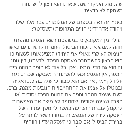
שהנימוק העיקרי שמניע אותו הוא רצון להשתחרר
מעסקה לא כדאית.
בעניין זה ראה בספרם של המלומדים גבריאלה שלו
ויהודה אדר "דיני חוזים התרופות (תשס"ט)":
"עולה מן המקובץ, כי במשפטנו רשאי הנפגע מהפרת
חוזה לממש את זכות הביטול העומדת לרשותו גם כאשר
הנימוק העיקרי (ואולי אף היחיד) המניע אותו לעשות כן
הוא הרצון להשתחרר מעסקת הפסד. לדעתנו, דין נוהג
זה הוא גם הדין הרצוי. אכן, כל עוד לא הופר החוזה בידי
המפר, אין הנפגע זכאי להשתחרר מעסקה שכרת. נגזר
עליו לקיימה, אף אם הוא סבור כי שגה בהיכנסו אליה
ובנוטלו על עצמו את ההתחייבויות הנובעות ממנה. ברם,
מעת שעמד המפר והפר את החוזה הפרה יסודית (או
הפרה שאינה יסודית, שהמפר לא מיצה את האפשרות
לתקנה) עוברת ההכרעה באשר להמשך עתידה של
העסקה לידיו של הנפגע. זה בתורו רשאי לוותר על
ברירת הביטול, אם סבר כי העסקה עדיין רווחית