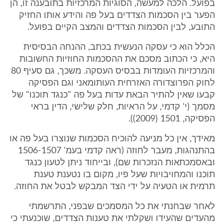
בפועל. הלכה למעשה, הסוגיות המרכזיות בתובענה זו, הן
הפער בין הסכמות הצדדים בעל פה והידע אותו החזיק
התובע, לבין הסכמות הצדדים והמצב הקיים בפועל.
הכלל הוא כי עסקה הנעשית בכתב, ההנחה הבסיסית
היא, כי הכתוב מסכם את ההסכמות החוזיות החשובות
והמרכזיות העומדות בבסיס העסקה. משכך, גם סעיף 80
לחוק הפרוצדורה האזרחית העותומאני וגם הפסיקה
קבעו שאין להתיר הבאת עדות בעל פה "כנגד תוכנו" של
מסמך (י' קדמי, על הראיות, חלק שלישי, הדין בראי
הפסיקה, 1501 (2009)).
מאידך, אין כל מניעה להוכיח הסכמות שנוצרו בעל פה או
בהתנהגות, מעבר לחוזה (ראה קדמי בעמ' 1506-1507
ובאסמכתאות הנזכרות שם), ובייחוד ניתן לטעון כנגד
תוכנו והמחויבויות שעל פיו, מקום בו נטענת טענת
תרמית או הטעיה על ידי הצד המבקש לבטל את החוזה.
לאחר שבחנתי את כל המסמכים שבפני, התרשמתי
מהעדים שהעידו ושקלתי את טענות הצדדים, שוכנעתי כי