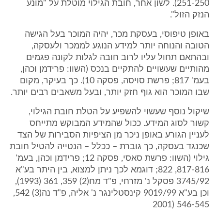
251-250). לשון אחר, חובת הגילוי מוטלת על "מונע
הנזק הזול".
באופן טיפוסי, בעסקת מכר, יהיה המוכר בעל הגישה
הטובה והנוחה יותר למידע הנוגע לממכר ולעסקה,
ובהתאם תחול עליו לרוב חובה לגלות לקונה פגמים
מהותיים שעשויים להתקיים בנכס (השוו: פרידמן וכהן,
בעמ' 817; פרשת סויסה, פסקה 10). כך בעיקר, מקום
שבו המוכר הוא גוף חזק יותר, ובעל משאבים רבים יותר.
שיקול נוסף שעשוי להשפיע על הטלת חובת הגילוי,
קשור לסוג המידע. ככול שהמידע המבוקש מתייחס
לעניין הגורע באופן ניכר מן הציפיות הסבירות של הצד
שכנגד בעסקה, כך גוברת – ככלל – הנטייה להטיל חובת
גילוי (השוו: פרשת סאסי, פסקה 12; פרידמן וכהן, בעמ'
817-816, 822; דוגמא לכך ניתן למצוא, בין היתר בע"א
3745/92 פסקל נ' מזרחי, פ"ד מח(2) 359, 361 (1993),
וכן בע"א 9019/99 קינסטלינגר נ' אליה, פ"ד נה(3) 542,
546-545 (2001