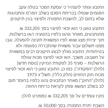
התובע עותר להצהיר כי עסקת המכר בטלה עקב
הפגמים שנפלו בכריתת הסכם בשלב המו"מ והתנהגות
שלא בתום לב, להשבת התמורה ולפיצוי בגין תיקונים.
התובע טוען כי הוא זכאי לפיצוי בסך 332,205 ₪
מהנתבעים, מאחר ונהגו כלפיו בהטעיה ו/או ברשלנות,
תוך יצירת מצג שווא לפיו המשאית תקינה להפעלה, וגבו
ממנו תשלום עבור משאית שהתבררה כפגומה ולא
בטיחותית. התובע נאלץ לבצע תיקונים רבים במשאית
על חשבונו, משכך, הוא זכאי לפיצוי מכוח עוולת
הרשלנות – סעיף 35 לפקודת הנזיקין [נוסח חדש]
(להלן:"הפקודה"). כמו כן, התובע טוען כי הוא זכאי לפיצוי
מכוח חוק החוזים (חלק כללי), תשל"ג-1973
(להלן:"החוק") מאחר הנתבעים נהגו כלפיו בחוסר תום
לב בשלב המשא ומתן לקראת כריתת החוזה.
נזקיו עומדים על סך 332,205 ₪ כמפורט להלן:
השבת יתרת התמורה בסך 50,000 ₪.