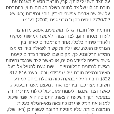
על הצד השני לגלותן". קרי, הוראת הסעיף מעגנת את
חובת הגילוי של צד לחוזה בשלב הטרום-חוזי, בהתבסס
על שלושה אדנים אפשריים: דין, נוהג ונסיבות (ראו עא
7730/09 ניסים כהן נ' מבני גזית (2000) בע"מ).
תחומיה של חובת הגילוי מושפעים, אפוא, מן הרצון
לעודד מסחר הוגן, לצד הצורך לאפשר גמישות עסקית
ולעודד פיתוח כלכלי. אחד הפרמטרים לאיזון בין
הגורמים האלה, עשוי להיות קשור לשאלה בידי מי מצוי
המידע הרלוונטי. כך, מקום שבו לאחד הצדדים קיימת
גישה עדיפה למידע מסוים, או כאשר לצד שכנגד נחיתות
בגישה לנתונים הרלוונטיים – ישנו טעם להטיל על בעל
האינפורמציה חובת גילוי (פרידמן וכהן, בעמ' 817-816,
822). חובת הגילוי במקרה כזה מוטלת ביחס למידע
חשוב המצוי כבר בידי צד אחד, מעצם מעמדו בעסקה,
כאשר הצד שכנגד, לעומת זאת, יכול לגלות מידע זה רק
במאמץ ותוך השקעת הוצאות. התפיסה היא, שמי שיכול
למנוע את הנזק שיגרם כתוצאה מאי-הגילוי בעלות
הנמוכה ביותר, עליו מוטלת החובה לעשות כן (ראו, שלו,