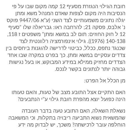
חובת הגילוי הנגזרת מסעיף 12 קמה מקום שבו על פי
הנסיבות היה מקום לצפות שאדם המנהל משא ומתן
יגלה נתונים משמעותיים לצד השני (ע"א 9447/06 פוקס
נ' אלבס, פסקה 21; להרחבה ראו: גבריאלה שלו "סעיף
12 ל חוק החוזים: תום לב במשא ומתן" משפטים ז 118,
140-138 (1976)). גילוי אינפורמציה רלוונטית לצד
שכנגד נתפס, ככלל, כביטוי לדרישה להוגנות ביחסים בין
צדדים עסקיים במשא ומתן. כך בפרט במקרה שבו אחד
הצדדים מחזיק ממילא במידע המבוקש, או בעל נגישות
גבוהה יותר לנתונים בקשר לנכס.
מן הכלל אל הפרט:
האם התקיים אצל התובע מצב של טעות, והאם טעותו
הינה כפועל יוצא מהפרת חובת גילוי ע"י הנתבעים?
נשאלת השאלה, האם התובע טעה בדבר העובדה
שהמשאית נשוא התביעה ריבויה בתקלות, וכי המשאבה
הוחלפה עובר לרכישתה? משכך, יש לבדוק מה ידע