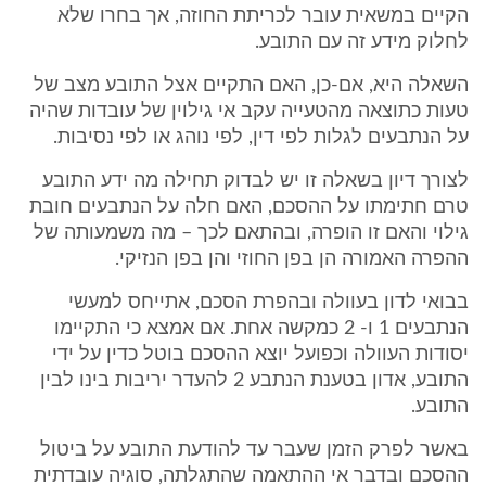
הקיים במשאית עובר לכריתת החוזה, אך בחרו שלא
לחלוק מידע זה עם התובע.
השאלה היא, אם-כן, האם התקיים אצל התובע מצב של
טעות כתוצאה מהטעייה עקב אי גילוין של עובדות שהיה
על הנתבעים לגלות לפי דין, לפי נוהג או לפי נסיבות.
לצורך דיון בשאלה זו יש לבדוק תחילה מה ידע התובע
טרם חתימתו על ההסכם, האם חלה על הנתבעים חובת
גילוי והאם זו הופרה, ובהתאם לכך – מה משמעותה של
ההפרה האמורה הן בפן החוזי והן בפן הנזיקי.
בבואי לדון בעוולה ובהפרת הסכם, אתייחס למעשי
הנתבעים 1 ו- 2 כמקשה אחת. אם אמצא כי התקיימו
יסודות העוולה וכפועל יוצא ההסכם בוטל כדין על ידי
התובע, אדון בטענת הנתבע 2 להעדר יריבות בינו לבין
התובע.
באשר לפרק הזמן שעבר עד להודעת התובע על ביטול
ההסכם ובדבר אי ההתאמה שהתגלתה, סוגיה עובדתית