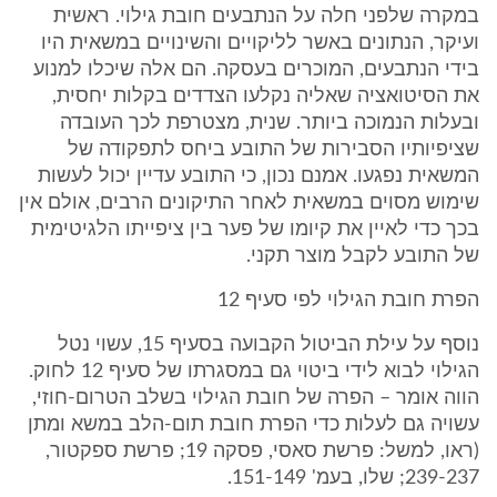
במקרה שלפני חלה על הנתבעים חובת גילוי. ראשית
ועיקר, הנתונים באשר לליקויים והשינויים במשאית היו
בידי הנתבעים, המוכרים בעסקה. הם אלה שיכלו למנוע
את הסיטואציה שאליה נקלעו הצדדים בקלות יחסית,
ובעלות הנמוכה ביותר. שנית, מצטרפת לכך העובדה
שציפיותיו הסבירות של התובע ביחס לתפקודה של
המשאית נפגעו. אמנם נכון, כי התובע עדיין יכול לעשות
שימוש מסוים במשאית לאחר התיקונים הרבים, אולם אין
בכך כדי לאיין את קיומו של פער בין ציפייתו הלגיטימית
של התובע לקבל מוצר תקני.
הפרת חובת הגילוי לפי סעיף 12
נוסף על עילת הביטול הקבועה בסעיף 15, עשוי נטל
הגילוי לבוא לידי ביטוי גם במסגרתו של סעיף 12 לחוק.
הווה אומר – הפרה של חובת הגילוי בשלב הטרום-חוזי,
עשויה גם לעלות כדי הפרת חובת תום-הלב במשא ומתן
(ראו, למשל: פרשת סאסי, פסקה 19; פרשת ספקטור,
239-237; שלו, בעמ' 151-149.