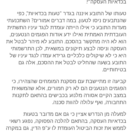
בכדאיות העסקה"?
טעותו של התובע איננה בגדר "טעות בכדאיות", כפי
שהנתבעים ניסו לטעון. במה דברים אמורים? השתכנעתי
מעדות התובע כי אילו הייתה עומדת לנגד עיניו התשתית
העובדתית האמתית ואילו ידע אודות הפגמים הנטענים,
הוא לא היה מתקשר בהסכם. התובע לא מיהר לבטל את
העסקה וניסה לבצע תיקונים במשאית, לכן התרשמותי
היא כי לא שיקולים כלכליים גרידא עמדו לנגד עיניו של
התובע בשעה שהחליט לבטל את ההסכם, אלה גם
בטיחותיים.
קביעה זו מתיישבת עם מסקנת המומחים שהצהירו, כי
הפגמים הנטענים הם לא רק חמורים, אלא שהמשאית
במצב הקיים אסורה מלנוע בכבישים בהתאם לתקנות
התחבורה, ואף עלולה להוות סכנה.
למעלה מן הנדרש אציין כי גם אם מדובר בטעות
בכדאיות העסקה, בהתאם להלכה הפסוקה, נפגע רשאי
לממש את זכות הביטול העומדת לו ע"פ הדין, גם במקרה