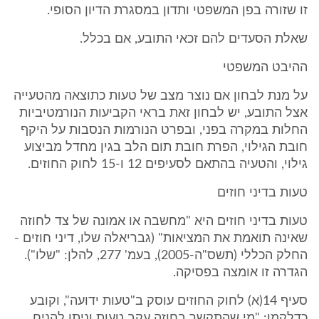
זו שזורה בפן המשפטי ותדון במסגרת הדיון הסופי.
שאלת הסעדים להם זכאי התובע, אם בכלל.
ההיבט המשפטי
על מנת לבחון אם נוצר מצב של טעות כתוצאה מהטעייה
אצל התובע, יש לבחון זאת בראי הקביעות הנורמטיביות
החלות במקרה בפני, ובפרט הנורמות הנסבות על היקף
חובת הגילוי, הפרת חובת תום הלב בגין מחדל מביצוע
גילוי, והטעיה בהתאם לסעיפים 12 ו-15 לחוק החוזים.
טעות בדיני חוזים
טעות בדיני חוזים היא "מחשבה או אמונה של צד לחוזה
שאינה תואמת את המציאות" (גבריאלה שלו, דיני חוזים -
החלק הכללי (תשס"ה-2005), בעמ' 277, להלן: "שלו").
הגדרה זו אומצה בפסיקה.
סעיף 14(א) לחוק החוזים עוסק ב"טעות ידועה", וקובע
כדלקמן: "מי שהתקשר בחוזה עקב טעות וניתן להניח