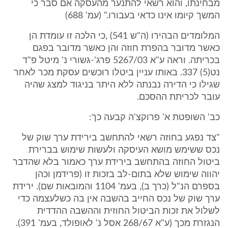
מבחינתו, והוא רשאי להתנער מהעסקה אם סבר כי
המשך קיומו אינו כדאי בעבורו." (עמ' 688)
המלומדים הבהירו (ה"ש 541) ,כי הלכה זו עומדת הן
כאשר מדובר בהפרת חוזה והן כאשר מדובר בפגם
בכריתה. וראה ע"א 5267/03 פרג'-גשורי נ' מיטל פ"ד
נט(5) 337. באותו עניין ביטלו רוכשים עסקת מכר לאחר
שגילו כי הדירה נבנתה ללא היתר בניגוד למצג שהיה
עובר לכריתת ההסכם.
כב' השופטת א' פרוקצ'ה קבעה כך:
"צד נפגע בחוזה רשאי להתחשב בירידת ערך שוק של
נכס ששימש מושא העיסקה ולעשות שימוש בברירת
ביטול החוזה בהתחשב בירידת ערך כאמור בלא שהדבר
יהווה שימוש שלא בתום-לב בזכות זו (פרידמן וכהן
בספרם הנ"ל (כרך ב), בעמ' 1104 והמובאות שם). ירידת
ערך שוק של נכס החייב בהשבה אין בה כשלעצמה כדי
לשלול את זכות הביטול החוזית וההשבה ההדדית
הנגזרת מכך (ע"א 268/67 אסל נ' לאופולד, בעמ' 391).