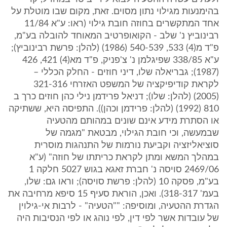
בהימנעות מגילוי נתון מסוים. זאת, מקום שבו מוטלת על
אחד המתקשרים בחוזה חובת גילוי (ראו: ע"א 11/84
רבינוביץ נ' שלב - הקואופרטיב המאוחד להובלה בע"מ,
פ"ד מ(4) 533, 540-539 (1986) (להלן: פרשת רבינוביץ);
ע"א 338/85 שפיגלמן נ' צ'פניק, פ"ד מא(4) 421, 426
(1987); גבריאלה שלו, דיני חוזים - החלק הכללי –
לקראת קודיפיקציה של המשפט האזרחי 321-316
(2005) (להלן: שלו); דניאל פרידמן נילי כהן חוזים כרך ב
810 (1992) (להלן: פרידמן וכהן)). התפיסה היא, ששתיקה
או הסתרת מידע אינם שונים במהותם מהטעיה
שבמעשה, וכי חובת הגילוי, מבטאת "מגמה של
סוציאליזציה וקביעת נורמות של התנהגות מוסרית
במהלך המשא ומתן לקראת כריתתו של חוזה" (ע"א
2469/06 סויסה נ' חברת זאגא בגוש 5027 חלקה 1
בע"מ, פסקה 10 (להלן: פרשת סויסה); וראו גם: שלו,
בעמ' 318-317). ואכן, הוראת סעיף 15 סיפא מרחיבה את
הגדרת ההטעיה, ומוסיפה: ""הטעיה" - לרבות אי-גילוין
של עובדות אשר לפי דין, לפי נוהג או לפי הנסיבות היה