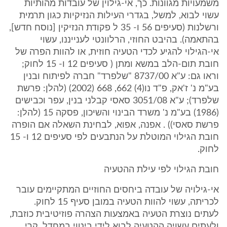
משמעויות מגוונות. כך, אי-גילוין של עובדות מהותיות
עשוי לבוא, למשל, בגדרי העילות הנזיקיות כגון תרמית
ורשלנות (סעיפים 56 ו- 35 ל פקודת הנזיקין [נוסח חדש],
בהתאמה). בהיבט החוזי, הרלוונטי לענייננו, עשוי
אי-הגילוי להגיע לכדי הטעיה חוזית, או להוות הפרה של
חובת תום-הלב במשא ומתן ( סעיפים 12 ו- 15 לחוק;
וראו גם: ע"א 8737/00 "שלפרד" חברה לפיתוח ובנין
בע"מ נ' ז'אק, פ"ד נו(4) 662, 668 (2002) (להלן: פרשת
שלפרד); ע"א 3051/08 סאסי קבלני בנין, עפר וכבישים
(1986) בע"מ נ' משרד הבינוי והשיכון, פסקה 15 (להלן:
פרשת סאסי)) . אפנה, אפוא, לבחינת השאלה אם הופרה
חובת הגילוי המוטלת על הנתבעים לפי סעיפים 12 ו- 15
לחוק.
חובת הגילוי לפי עילת ההטעיה
אי-גילויה של עובדה ביחסים החוזיים המתקיימים עובר
לכריתה, עשוי להוות הטעיה במובן סעיף 15 לחוק.
לעתים נוצרת הטעיה באמצעות הצהרה פוזיטיבית כוזבת,
ולעתים עשויה ההטעיה לבוא לידי ביטוי במחדל, קרי