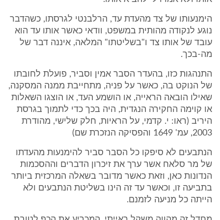
הימנעותו של צד מהעדת עד, הרלבנטי לגרסתו, כשהדבר
נוגע לנקודה מהותית במשפט, וודאי כאשר אותו עד הוא
עובד של אותו צד ו"בשליטתו" המלאה, איננה דבר של
מה-בכך.
התנהגות כזו, בהעדר הסבר אמין וסביר, פועלת לחובתו
של הנוקט בה, כאשר על פניה, מתחייבת ממנה המסקנה,
שאילו הובאה הראייה, או הושמע העד, או הוצגו השאלות
או קוימה החקירה הנגדית, היה בכך כדי לתמוך בגרסת
היריב (ראו: י. קדמי, על הראיות, חלק שלישי, מהודרת
2003, עמ' 1649 והפסיקה הנזכרת שם)
הנתבעים לא סיפקו כל הסבר סביר להימנעות מהעדתו
של מר סלאח אשר ערך את זיכרון הדברים וההסכמות
הנדונות כאן, וזאת כאשר מדובר בשאלה המרכזית ביותר
בתביעה זו, וכאשר עד זה הינו בשליטת הנתבעים ולא
הייתה כל מניעה לזמנם.
מחדל זה מהווה משקל ראייתי, המכריע את הכף לטובת