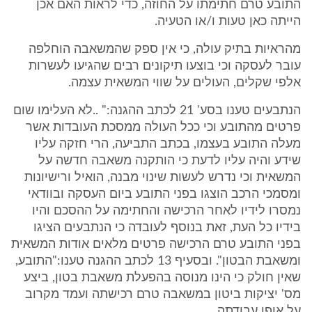
התובע טרם חתימתו על החוזה, כדי לראות האם אכן
הייתה כאן טעות ו/או הטעיה.
מהראיות בתיק עולה, כי אין ספק שהמשאבה הוחלפה
עובר לעסקה וכי בוצעו תיקונים רבים שהגיעו לעשרות
אלפי שקלים, העולים על שווי המשאית עצמה.
הנתבעים טענו בסע' 21 לכתב ההגנה:" ..לא העלימו שום
פרטים מהתובע וכי ככל העולה ממסכת העובדות אשר
מעלה התובע בעצמו, בכתב התביעה, הרי חזקה עליו
שידע והיה עליו לדעת כי הותקנה משאבה חדשה על
המשאית וכי נדרש לעשות שינוי מבנה, הואיל ורישיונות
ומסמכי הרכב הוצגו בפני התובע ביום העסקה ובוודאי
נמסרו לידיו לאחר הרכישה והחתימה על ההסכם והיו
בידיו כל העת, זאת בנוסף לעובדה כי הנתבעים הציגו
בפני התובע טרם הרכישה פרטים מלאים אודות המשאית
ומשאבת הבטון". ובסעיף 13 לכתב ההגנה טענו:"התובע,
שאין חולק כי הינו מנוסה בהפעלת משאבת בטון, ביצע
מס' יציקות ביטון במשאבה טרם רכישתה ועמד מקרוב
על אופן עבודתה.