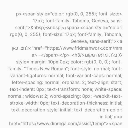
<p><span style="color: rgb(0, 0, 255); font-size:
17px; font-family: Tahoma, Geneva, sans-
serif;">&nbsp;-&nbsp;</span><span style="color:
rgb(0, 0, 255); font-size: 17px; font-family: Tahoma,
Geneva, sans-serif;"><a
href="https://www.fridmanwork.com/mm">לחצו כאן
לקבלת מראה מקום</a> -</span></p> <h3
style='margin: 10px 0px; color: rgb(0, 0, 0); font-
family: "Times New Roman"; font-style: normal; font-
variant-ligatures: normal; font-variant-caps: normal;
letter-spacing: normal; orphans: 2; text-align: start;
text-indent: 0px; text-transform: none; white-space:
normal; widows: 2; word-spacing: 0px; -webkit-text-
stroke-width: 0px; text-decoration-thickness: initial;
text-decoration-style: initial; text-decoration-color:
initial;'><a
href="https://www.dinrega.com/assist/temp"><span