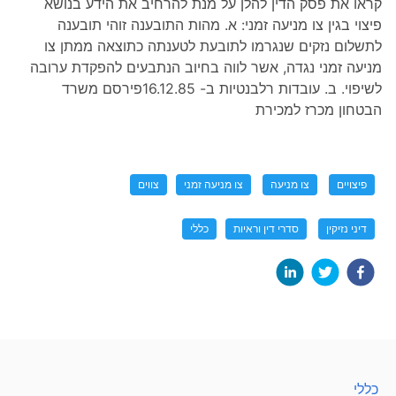
קראו את פסק הדין להלן על מנת להרחיב את הידע בנושא
פיצוי בגין צו מניעה זמני: א. מהות התובענה זוהי תובענה
לתשלום נזקים שנגרמו לתובעת לטענתה כתוצאה ממתן צו
מניעה זמני נגדה, אשר לווה בחיוב הנתבעים להפקדת ערובה
לשיפוי. ב. עובדות רלבנטיות ב- 16.12.85פירסם משרד
הבטחון מכרז למכירת
פיצויים
צו מניעה
צו מניעה זמני
צווים
דיני נזיקין
סדרי דין וראיות
כללי
כללי