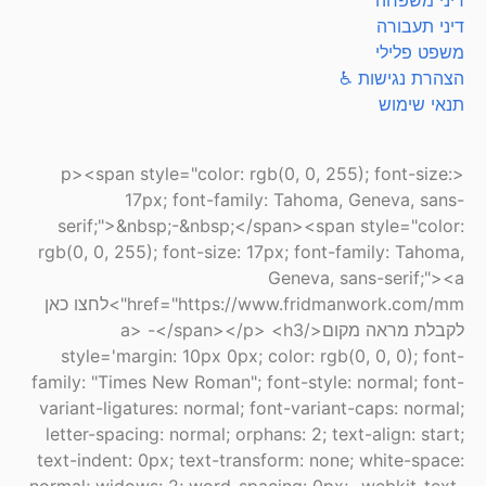
דיני משפחה
דיני תעבורה
משפט פלילי
הצהרת נגישות ♿
תנאי שימוש
<p><span style="color: rgb(0, 0, 255); font-size:
17px; font-family: Tahoma, Geneva, sans-
serif;">&nbsp;-&nbsp;</span><span style="color:
rgb(0, 0, 255); font-size: 17px; font-family: Tahoma,
Geneva, sans-serif;"><a
href="https://www.fridmanwork.com/mm">לחצו כאן
לקבלת מראה מקום</a> -</span></p> <h3
style='margin: 10px 0px; color: rgb(0, 0, 0); font-
family: "Times New Roman"; font-style: normal; font-
variant-ligatures: normal; font-variant-caps: normal;
letter-spacing: normal; orphans: 2; text-align: start;
text-indent: 0px; text-transform: none; white-space: